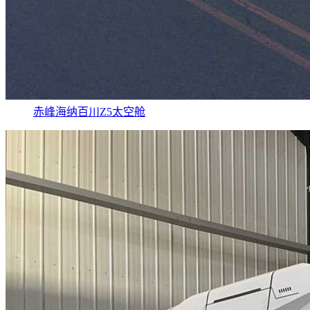
赤峰海纳百川Z5太空舱