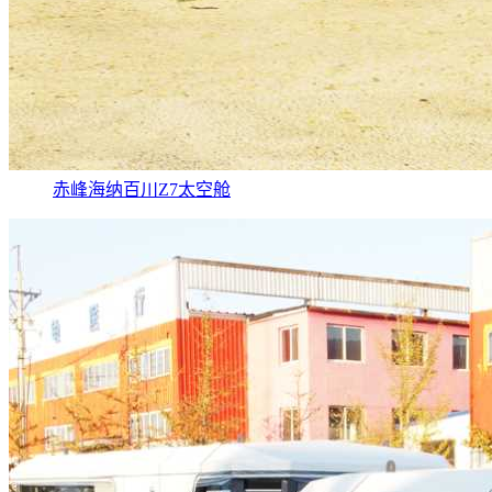
赤峰海纳百川Z7太空舱