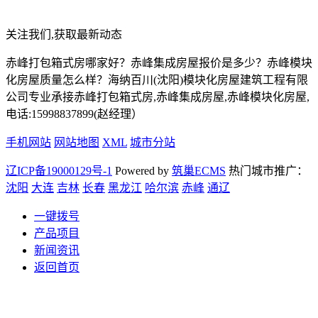
关注我们,获取最新动态
赤峰打包箱式房哪家好？赤峰集成房屋报价是多少？赤峰模块
化房屋质量怎么样？海纳百川(沈阳)模块化房屋建筑工程有限
公司专业承接赤峰打包箱式房,赤峰集成房屋,赤峰模块化房屋,
电话:15998837899(赵经理）
手机网站
网站地图
XML
城市分站
辽ICP备19000129号-1
Powered by
筑巢ECMS
热门城市推广：
沈阳
大连
吉林
长春
黑龙江
哈尔滨
赤峰
通辽
一键拨号
产品项目
新闻资讯
返回首页