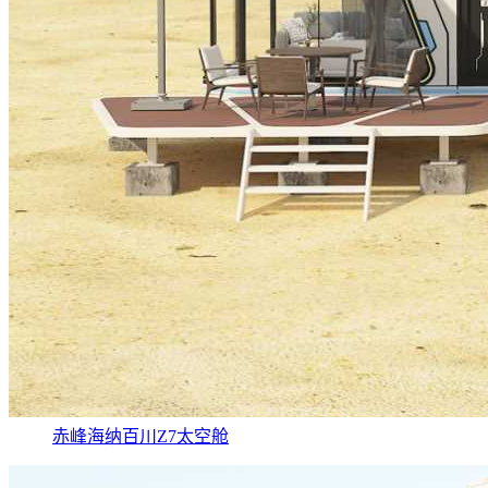
赤峰海纳百川Z7太空舱