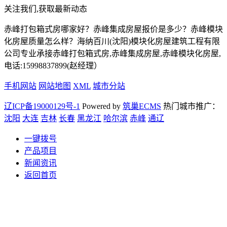
关注我们,获取最新动态
赤峰打包箱式房哪家好？赤峰集成房屋报价是多少？赤峰模块
化房屋质量怎么样？海纳百川(沈阳)模块化房屋建筑工程有限
公司专业承接赤峰打包箱式房,赤峰集成房屋,赤峰模块化房屋,
电话:15998837899(赵经理）
手机网站
网站地图
XML
城市分站
辽ICP备19000129号-1
Powered by
筑巢ECMS
热门城市推广：
沈阳
大连
吉林
长春
黑龙江
哈尔滨
赤峰
通辽
一键拨号
产品项目
新闻资讯
返回首页