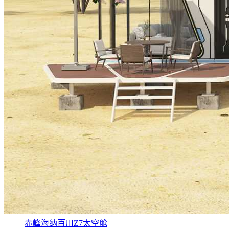
赤峰海纳百川Z7太空舱