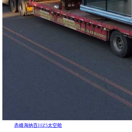
赤峰海纳百川Z5太空舱