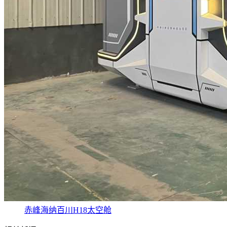
赤峰海纳百川H18太空舱