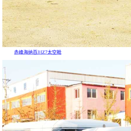
赤峰海纳百川Z7太空舱