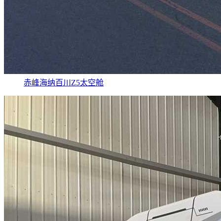
赤峰海纳百川Z5太空舱