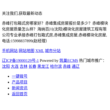
关注我们,获取最新动态
赤峰打包箱式房哪家好？赤峰集成房屋报价是多少？赤峰模块
化房屋质量怎么样？海纳百川(沈阳)模块化房屋建筑工程有限
公司专业承接赤峰打包箱式房,赤峰集成房屋,赤峰模块化房屋,
电话:15998837899(赵经理）
手机网站
网站地图
XML
城市分站
辽ICP备19000129号-1
Powered by
筑巢ECMS
热门城市推广：
沈阳
大连
吉林
长春
黑龙江
哈尔滨
赤峰
通辽
一键拨号
产品项目
新闻资讯
返回首页