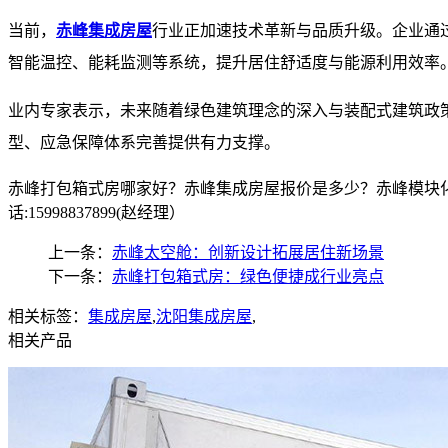
当前，
赤峰集成房屋
行业正加速技术革新与品质升级。企业通
智能温控、能耗监测等系统，提升居住舒适度与能源利用效率
业内专家表示，未来随着绿色建筑理念的深入与装配式建筑政
型、应急保障体系完善提供有力支撑。​
赤峰打包箱式房哪家好？赤峰集成房屋报价是多少？赤峰模块化
话:15998837899(赵经理）
上一条：
赤峰太空舱：创新设计拓展居住新场景
下一条：
赤峰打包箱式房：绿色便捷成行业亮点
相关标签：
集成房屋
,
沈阳集成房屋
,
相关产品