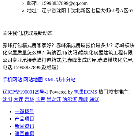
邮箱：15998837899@qq.com
地址：辽宁省沈阳市沈北新区七星大街61号A区65
关注我们,获取最新动态
赤峰打包箱式房哪家好？赤峰集成房屋报价是多少？赤峰模块
化房屋质量怎么样？海纳百川(沈阳)模块化房屋建筑工程有限
公司专业承接赤峰打包箱式房,赤峰集成房屋,赤峰模块化房屋,
电话:15998837899(赵经理）
手机网站
网站地图
XML
城市分站
辽ICP备19000129号-1
Powered by
筑巢ECMS
热门城市推广：
沈阳
大连
吉林
长春
黑龙江
哈尔滨
赤峰
通辽
一键拨号
产品项目
新闻资讯
返回首页