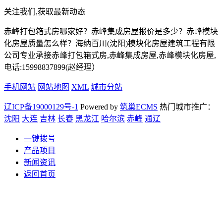
关注我们,获取最新动态
赤峰打包箱式房哪家好？赤峰集成房屋报价是多少？赤峰模块
化房屋质量怎么样？海纳百川(沈阳)模块化房屋建筑工程有限
公司专业承接赤峰打包箱式房,赤峰集成房屋,赤峰模块化房屋,
电话:15998837899(赵经理）
手机网站
网站地图
XML
城市分站
辽ICP备19000129号-1
Powered by
筑巢ECMS
热门城市推广：
沈阳
大连
吉林
长春
黑龙江
哈尔滨
赤峰
通辽
一键拨号
产品项目
新闻资讯
返回首页