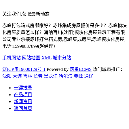
关注我们,获取最新动态
赤峰打包箱式房哪家好？赤峰集成房屋报价是多少？赤峰模块
化房屋质量怎么样？海纳百川(沈阳)模块化房屋建筑工程有限
公司专业承接赤峰打包箱式房,赤峰集成房屋,赤峰模块化房屋,
电话:15998837899(赵经理）
手机网站
网站地图
XML
城市分站
辽ICP备19000129号-1
Powered by
筑巢ECMS
热门城市推广：
沈阳
大连
吉林
长春
黑龙江
哈尔滨
赤峰
通辽
一键拨号
产品项目
新闻资讯
返回首页