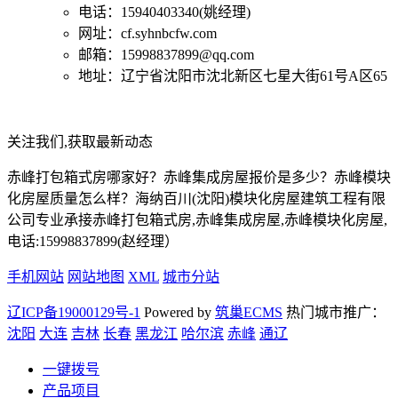
电话：15940403340(姚经理)
网址：cf.syhnbcfw.com
邮箱：15998837899@qq.com
地址：辽宁省沈阳市沈北新区七星大街61号A区65
关注我们,获取最新动态
赤峰打包箱式房哪家好？赤峰集成房屋报价是多少？赤峰模块
化房屋质量怎么样？海纳百川(沈阳)模块化房屋建筑工程有限
公司专业承接赤峰打包箱式房,赤峰集成房屋,赤峰模块化房屋,
电话:15998837899(赵经理）
手机网站
网站地图
XML
城市分站
辽ICP备19000129号-1
Powered by
筑巢ECMS
热门城市推广：
沈阳
大连
吉林
长春
黑龙江
哈尔滨
赤峰
通辽
一键拨号
产品项目