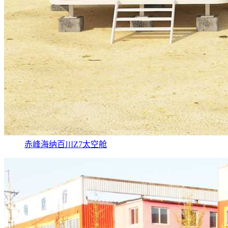
赤峰海纳百川Z7太空舱