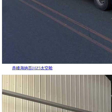
赤峰海纳百川Z5太空舱