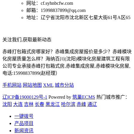
网址：cf.syhnbcfw.com
邮箱：15998837899@qq.com
地址：辽宁省沈阳市沈北新区七星大街61号A区65
关注我们,获取最新动态
赤峰打包箱式房哪家好？赤峰集成房屋报价是多少？赤峰模块
化房屋质量怎么样？海纳百川(沈阳)模块化房屋建筑工程有限
公司专业承接赤峰打包箱式房,赤峰集成房屋,赤峰模块化房屋,
电话:15998837899(赵经理）
手机网站
网站地图
XML
城市分站
辽ICP备19000129号-1
Powered by
筑巢ECMS
热门城市推广：
沈阳
大连
吉林
长春
黑龙江
哈尔滨
赤峰
通辽
一键拨号
产品项目
新闻资讯