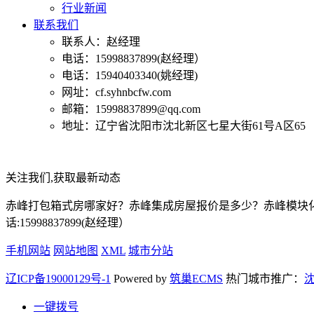
行业新闻
联系我们
联系人：赵经理
电话：15998837899(赵经理）
电话：15940403340(姚经理)
网址：cf.syhnbcfw.com
邮箱：15998837899@qq.com
地址：辽宁省沈阳市沈北新区七星大街61号A区65
关注我们,获取最新动态
赤峰打包箱式房哪家好？赤峰集成房屋报价是多少？赤峰模块化
话:15998837899(赵经理）
手机网站
网站地图
XML
城市分站
辽ICP备19000129号-1
Powered by
筑巢ECMS
热门城市推广：
一键拨号